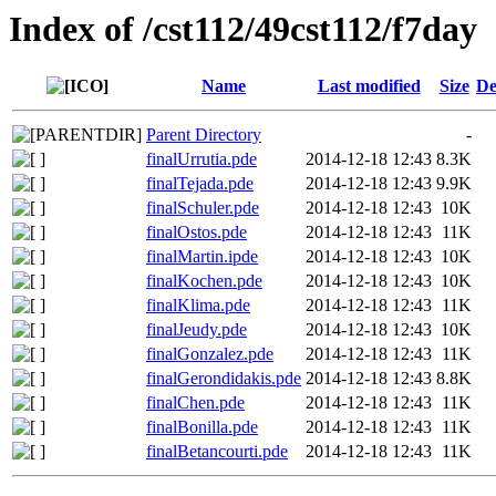
Index of /cst112/49cst112/f7day
Name
Last modified
Size
De
Parent Directory
-
finalUrrutia.pde
2014-12-18 12:43
8.3K
finalTejada.pde
2014-12-18 12:43
9.9K
finalSchuler.pde
2014-12-18 12:43
10K
finalOstos.pde
2014-12-18 12:43
11K
finalMartin.ipde
2014-12-18 12:43
10K
finalKochen.pde
2014-12-18 12:43
10K
finalKlima.pde
2014-12-18 12:43
11K
finalJeudy.pde
2014-12-18 12:43
10K
finalGonzalez.pde
2014-12-18 12:43
11K
finalGerondidakis.pde
2014-12-18 12:43
8.8K
finalChen.pde
2014-12-18 12:43
11K
finalBonilla.pde
2014-12-18 12:43
11K
finalBetancourti.pde
2014-12-18 12:43
11K